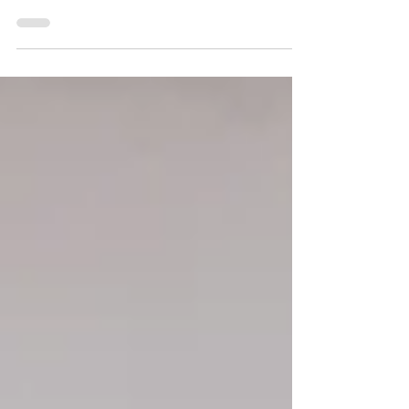
Szeretném szívből megköszönni mindazt a
törődést, támogatást és szeretetet, amit a
várandósságom és Kende születése során
kaptunk tőletek.