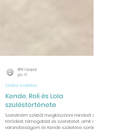
BPK Csapat
jún. 17.
Szülés-születés
Kende, Roli és Lola
szüléstörténete