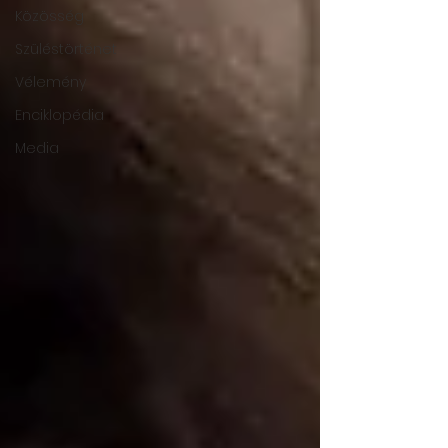
Közösség
Szüléstörténet
Vélemény
Enciklopédia
Media