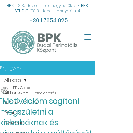
BPK
: 1118 Budapest, Kelenhegyi út 31/a
•
BPK
STUDIO
: 1118 Budapest, Mányoki u. 4.
+36 1 7654 625
Bejegyzés
All Posts
BPK Csapat
All Posts
2025. okt. 6.
1 perc olvasás
"Motivációm segíteni
Szülés-születés
megszületni a
Rólunk
kisbabáknak és
Szakmai