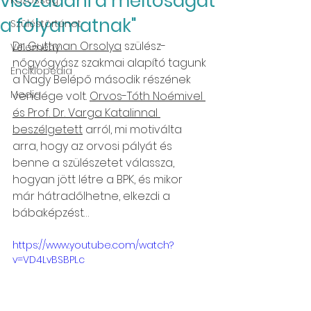
visszaadni a méltóságát
Közösség
a folyamatnak"
Szüléstörténet
Dr. Guttman Orsolya
 szülész-
Vélemény
nőgyógyász szakmai alapító tagunk 
Enciklopédia
a Nagy Belépő második részének 
Media
vendége volt. 
Orvos-Tóth Noémivel 
és Prof. Dr. Varga Katalinnal 
beszélgetett
 arról, mi motiválta 
arra, hogy az orvosi pályát és 
benne a szülészetet válassza, 
hogyan jött létre a BPK, és mikor 
már hátradőlhetne, elkezdi a 
bábaképzést…
https://www.youtube.com/watch?
v=VD4LvBSBPLc