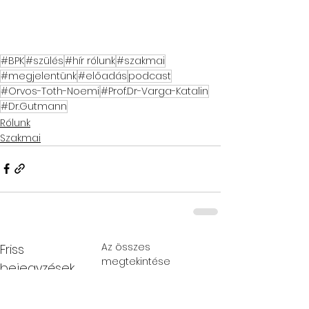
#BPK
#szülés
#hír rólunk
#szakmai
#megjelentünk
#előadás
podcast
#Orvos-Toth-Noemi
#Prof.Dr-Varga-Katalin
#Dr.Gutmann
Rólunk
Szakmai
Az összes
Friss
megtekintése
bejegyzések