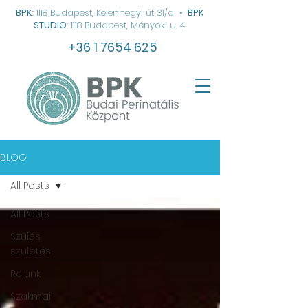
BPK
: 1118 Budapest, Kelenhegyi út 31/a
•
BPK
STUDIO
: 1118 Budapest, Mányoki u. 4.
+36 1 7654 625
BLOG
All Posts
All Posts
Szülés-
születés
Rólunk
Szakmai