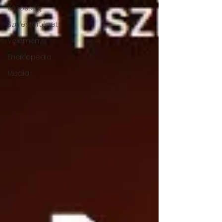
Közösség
Szüléstörténet
Vélemény
Enciklopédia
Media