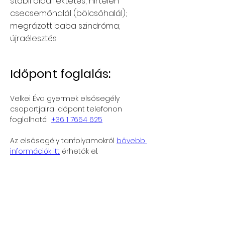
stabil oldalfektetés; hirtelen
csecsemőhalál (bölcsőhalál);
megrázott baba szindróma;
újraélesztés.
Időpont foglalás:
Velkei Éva gyermek elsősegély 
csoportjaira időpont telefonon 
foglalható:  
+36 1 7654 625
Az elsősegély tanfolyamokról 
bővebb 
információk itt
 érhetők el.
Lemondási feltételek:
Amennyiben időpontját több mint 24
órával a kezelés előtt mondja le, a