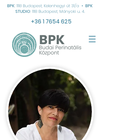
BPK
: 1118 Budapest, Kelenhegyi út 31/a
•
BPK
STUDIO
: 1118 Budapest, Mányoki u. 4.
+36 1 7654 625