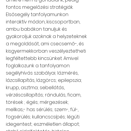
fontos megelőzési stratégiák.
Elsősegély tanfolyamunkon
interaktív módon, kiscsoportban,
ambu babákon tanuljuk és
gyakoroljuk azoknak a helyzeteknek
a megoldását, ami csecsemő-, és
kisgyermekkorban veszélyeztetheti
legféltettebb kincsünket. Amivel
foglalkozunk a tanfolyamon:
segélyhívás szabályai; lázmérés,
lázcsillapítás, lázgörcs; epilepszia;
krupp, asztma; sebellátás,
vérzéscsillapítás; rándulás, ficam,
törések ; égés; mérgezések;
mellkas,- has sérülés; szem-, fül-,
fogsérülés; kullancscsípés; légúti
idegentest; eszméletlen állapot;