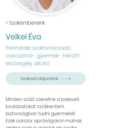
< Szakembereink
Velkei Éva
Perinatális szaktanácsadó,
csecsemő-, gyermek-, felnőtt
elsősegély oktató
Szabad időpontok
Minden szülő szeretné a baleseti
kockázatokat csökkenteni,
biztonságban tudni gyermekét.
Ezek sokszor apróságokon múlnak,
amikre nem is gondolunk, pedig