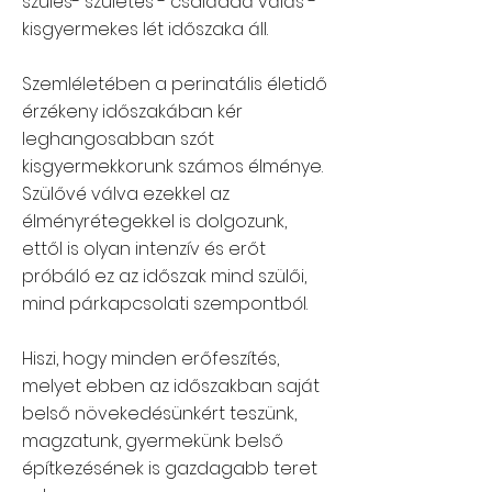
szülés- születés - családdá válás -
kisgyermekes lét időszaka áll. ​
Szemléletében a perinatális életidő
érzékeny időszakában kér
leghangosabban szót
kisgyermekkorunk számos élménye.
Szülővé válva ezekkel az
élményrétegekkel is dolgozunk,
ettől is olyan intenzív és erőt
próbáló ez az időszak mind szülői,
mind párkapcsolati szempontból.
Hiszi, hogy minden erőfeszítés,
melyet ebben az időszakban saját
belső növekedésünkért teszünk,
magzatunk, gyermekünk belső
építkezésének is gazdagabb teret