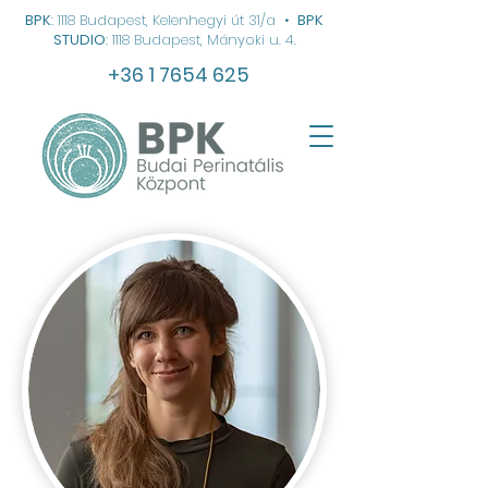
BPK
: 1118 Budapest, Kelenhegyi út 31/a
•
BPK
STUDIO
: 1118 Budapest, Mányoki u. 4.
+36 1 7654 625