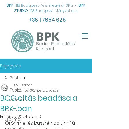
BPK
: 1118 Budapest, Kelenhegyi út 31/a
•
BPK
STUDIO
: 1118 Budapest, Mányoki u. 4.
+36 1 7654 625
Bejegyzés
All Posts
BPK Csapat
All Posts
2022. nov. 30.
1 perc olvasás
BCG oltás beadása a
Szülés-születés
BPK-ban
Rólunk
Frissítve:
2024. dec. 9.
Szakmai
Örömmel és büszkén adjuk hírül, 