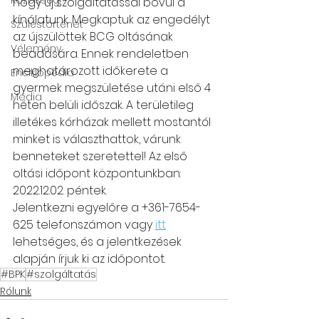
Közösség
hogy új szolgáltatással bővül a 
kínálatunk. Megkaptuk az engedélyt 
Szüléstörténet
az újszülöttek BCG oltásának 
Vélemény
beadására. Ennek rendeletben 
meghatározott időkerete a 
Enciklopédia
gyermek megszületése utáni első 4 
Media
héten belüli időszak. A területileg 
illetékes kórházak mellett mostantól 
minket is választhattok, várunk 
benneteket szeretettel! Az első 
oltási időpont központunkban: 
2022.12.02. péntek. 
Jelentkezni egyelőre a +361-7654-
625 telefonszámon vagy 
itt
lehetséges, és a jelentkezések 
alapján írjuk ki az időpontot. 
#BPK
#szolgáltatás
Rólunk