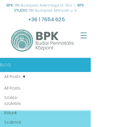
BPK
: 1118 Budapest, Kelenhegyi út 31/a
•
BPK
STUDIO
: 1118 Budapest, Mányoki u. 4.
+36 1 7654 625
BLOG
All Posts
All Posts
Szülés-
születés
Rólunk
Szakmai