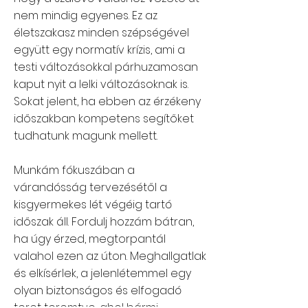
nem mindig egyenes. Ez az
életszakasz minden szépségével
együtt egy normatív krízis, ami a
testi változásokkal párhuzamosan
kaput nyit a lelki változásoknak is.
Sokat jelent, ha ebben az érzékeny
időszakban kompetens segítőket
tudhatunk magunk mellett.
Munkám fókuszában a
várandósság tervezésétől a
kisgyermekes lét végéig tartó
időszak áll. Fordulj hozzám bátran,
ha úgy érzed, megtorpantál
valahol ezen az úton. Meghallgatlak
és elkísérlek, a jelenlétemmel egy
olyan biztonságos és elfogadó
teret teremtve, ahol bármi