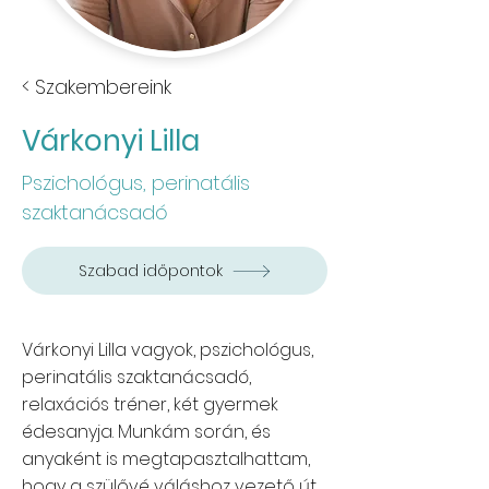
< Szakembereink
Várkonyi Lilla
Pszichológus, perinatális
szaktanácsadó
Szabad időpontok
Várkonyi Lilla vagyok, pszichológus,
perinatális szaktanácsadó,
relaxációs tréner, két gyermek
édesanyja. Munkám során, és
anyaként is megtapasztalhattam,
hogy a szülővé váláshoz vezető út