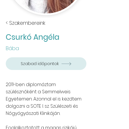
< Szakembereink
Csurkó Angéla
Bába
Szabad időpontok
2011-ben diplomáztam
szülésznőként a Semmelweis
Egyetemen. Azonnal el is kezdtem
dolgozni a SOTE I. sz. Szülészeti és
Nőgyógyászati Klinikáján.
Foglalkoztatott a magas rizikójú