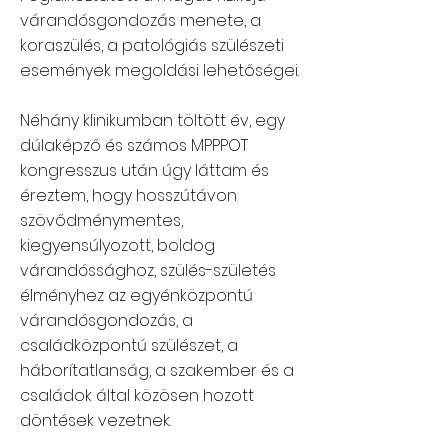
várandósgondozás menete, a
koraszülés, a patológiás szülészeti
események megoldási lehetőségei.
Néhány klinikumban töltött év, egy
dúlaképző és számos MPPPOT
kongresszus után úgy láttam és
éreztem, hogy hosszútávon
szövődménymentes,
kiegyensúlyozott, boldog
várandóssághoz, szülés-születés
élményhez az egyénközpontú
várandósgondozás, a
családközpontú szülészet, a
háborítatlanság, a szakember és a
családok által közösen hozott
döntések vezetnek.