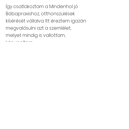
Így csatlakoztam a Mindenhol jó
Bábapraxishoz, otthonszülések
kísérését vállalva. Itt éreztem igazán
megvalósulni azt a szemlélet,
melyet mindig is vallottam,
képviseltem.
Hatalmas öröm és büszkeség
számomra, hogy tavasz óta a BPK
praxisközösségének tagjaként
folytathatom tevékenységemet,
kísérhetem útjukon a hozzám
fordulókat.