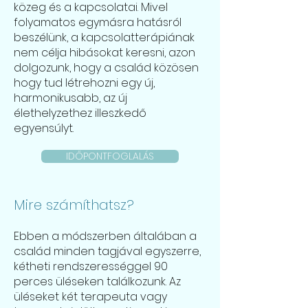
közeg és a kapcsolatai. Mivel
folyamatos egymásra hatásról
beszélünk, a kapcsolatterápiának
nem célja hibásokat keresni, azon
dolgozunk, hogy a család közösen
hogy tud létrehozni egy új,
harmonikusabb, az új
élethelyzethez illeszkedő
egyensúlyt.
IDŐPONTFOGLALÁS
Mire számíthatsz?
Ebben a módszerben általában a
család minden tagjával egyszerre,
kétheti rendszerességgel 90
perces üléseken találkozunk. Az
üléseket két terapeuta vagy