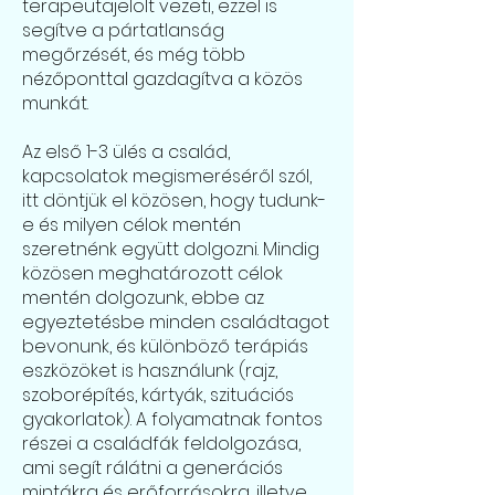
terapeutajelölt vezeti, ezzel is
segítve a pártatlanság
megőrzését, és még több
nézőponttal gazdagítva a közös
munkát.
Az első 1-3 ülés a család,
kapcsolatok megismeréséről szól,
itt döntjük el közösen, hogy tudunk-
e és milyen célok mentén
szeretnénk együtt dolgozni. Mindig
közösen meghatározott célok
mentén dolgozunk, ebbe az
egyeztetésbe minden családtagot
bevonunk, és különböző terápiás
eszközöket is használunk (rajz,
szoborépítés, kártyák, szituációs
gyakorlatok). A folyamatnak fontos
részei a családfák feldolgozása,
ami segít rálátni a generációs
mintákra és erőforrásokra, illetve