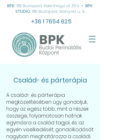
BPK
: 1118 Budapest, Kelenhegyi út 31/a
•
BPK
STUDIO
: 1118 Budapest, Mányoki u. 4.
+36 1 7654 625
Család- és párterápia
A család- és párterápia
megközelítésében úgy gondoljuk,
hogy az egész több, mint a részek
összege, folyamatosan hatnak
egymásra a család tagjai, és az
egyén viselkedését, gondolkodását
nagyban meghatározza a családi