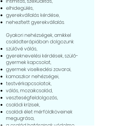
intimitás, szexualitás,
elhidegülés,
gyerekvállalás kérdése,
nehezített gyerekvállalás.
Gyakori nehézségek, amikkel
családterápiában dolgozunk:
szülővé válás,
gyereknevelési kérdések, szülő-
gyermek kapcsolat,
gyermek viselkedési zavarai,
kamaszkor nehézségei,
testvérkapcsolatok,
válás, mozaikcsalád,
veszteségfeldolgozás,
családi krízisek,
családi élet mérföldköveinek
megugrása,
a család határainak védelme,