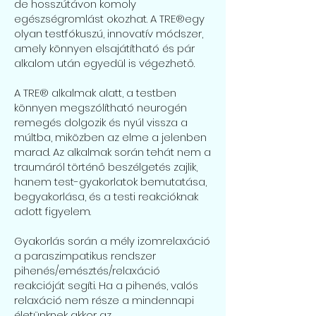
de hosszútávon komoly
egészségromlást okozhat. A TRE®egy
olyan testfókuszú, innovatív módszer,
amely könnyen elsajátítható és pár
alkalom után egyedül is végezhető.
A TRE® alkalmak alatt, a testben
könnyen megszólítható neurogén
remegés dolgozik és nyúl vissza a
múltba, miközben az elme a jelenben
marad. Az alkalmak során tehát nem a
traumáról történő beszélgetés zajlik,
hanem test-gyakorlatok bemutatása,
begyakorlása, és a testi reakcióknak
adott figyelem.
Gyakorlás során a mély izomrelaxáció
a paraszimpatikus rendszer
pihenés/emésztés/relaxáció
reakcióját segíti. Ha a pihenés, valós
relaxáció nem része a mindennapi
életünknek akkor az