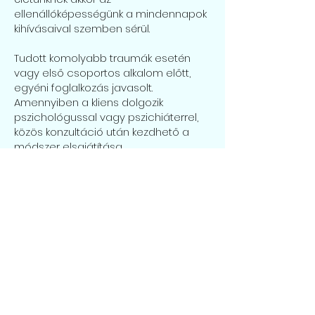
ellenállóképességünk a mindennapok
kihívásaival szemben sérül.
Tudott komolyabb traumák esetén
vagy első csoportos alkalom előtt,
egyéni foglalkozás javasolt.
Amennyiben a kliens dolgozik
pszichológussal vagy pszichiáterrel,
közös konzultáció után kezdhető a
módszer elsajátítása.
Várandósan a módszer NEM kezdhető.
14 éves kortól várjuk a jelentkezőket.
Időpontfoglalás
TRE - Trauma Releasing Exercise
TRE (egyéni)
18 000
Ft