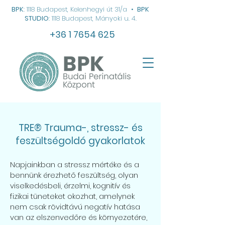
BPK
: 1118 Budapest, Kelenhegyi út 31/a
•
BPK
STUDIO
: 1118 Budapest, Mányoki u. 4.
+36 1 7654 625
TRE® Trauma-, stressz- és
feszültségoldó gyakorlatok
Napjainkban a stressz mértéke és a
bennünk érezhető feszültség, olyan
viselkedésbeli, érzelmi, kognitív és
fizikai tüneteket okozhat, amelynek
nem csak rövidtávú negatív hatása
van az elszenvedőre és környezetére,