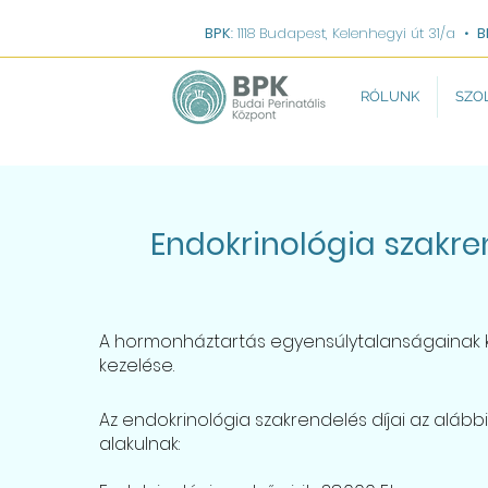
BPK
: 1118 Budapest, Kelenhegyi út 31/a
•
B
RÓLUNK
SZO
Endokrinológia szakre
A hormonháztartás egyensúlytalanságainak k
kezelése.
Az endokrinológia szakrendelés díjai az alábbi
alakulnak: