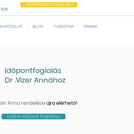
IDŐPONTOT FOGLALOK
 625
KAPCSOLAT
BLOG
TUDÁSTÁR
ÁRAINK
Időpontfoglalás
Dr .Vizer Annához
Vizer Anna rendelése
újra elérhető!
Online időpont foglalása