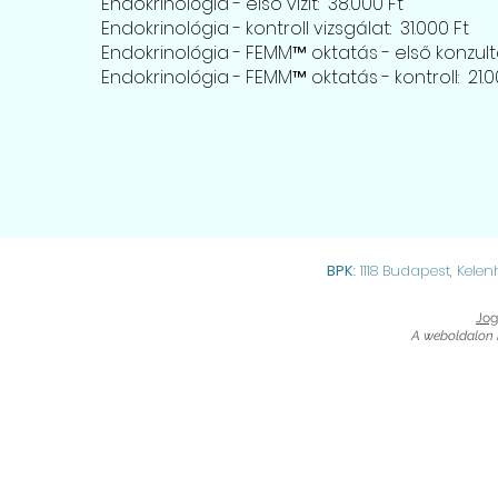
Endokrinológia - első vizit: 38.000 Ft
Endokrinológia - kontroll vizsgálat: 31.000 Ft
Endokrinológia - FEMM™ oktatás - első konzultá
Endokrinológia - FEMM™ oktatás - kontroll: 21.0
BPK
: 1118 Budapest, Kelen
Jog
A weboldalon 