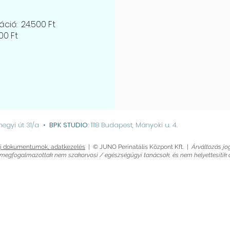
ció: 24.500 Ft
00 Ft
hegyi út 31/a
•
BPK STUDIO
: 1118 Budapest, Mányoki u. 4.
i dokumentumok, adatkezelés
| © JUNO Perinatális Központ Kft. |
Árváltozás jog
megfogalmazottak nem szakorvosi / egészségügyi tanácsok, és nem helyettesítik a