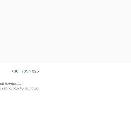
+36 1 7654 625
át fenntartjuk
 szakorvosi konzultációt